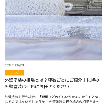
口ではないため、注意してください。 相談窓口②除雪の専門業
者 札幌市に対応している除雪の専門業者も相談窓口になってい
ます。 自治体の相談窓口との違いは、私的な除雪について相談で
きるところです。 自治体はあくまで「住んでいる人たちや地域の
ため」と全体を考えて除雪しますが、除雪の専門業者の場合は
「依頼者のため」「依頼者の希望する除雪を優先的に」が基本に
なっています。 個人・会社の除雪の依頼に関しては、札幌市など
エリアに対応している専門業者が相談窓口です。 ■除雪の専門業
者である当社の特徴 当社は札幌市の除雪の専門業者です。 札幌
市の当社には次のような特徴があります。 相談窓口に困ったら、
お気軽にご連絡ください。 ・除雪の経験が豊富なので、効率的か
つスムーズに除雪できる ・積雪やニーズに合わせて除雪の頻度
を調整できる ・店舗や会社など法人様の敷地や駐車場を中心に
対応している 札幌市の当社は基本的に法人様を中心に除雪のご
2023年12月21日
依頼・ご相談を承っています。 法人の事務所や店舗、会社のある
ブログ
ビル、駐車場、経営している不動産の敷地などは、取引先や入居
者、お客様なども困るため、優先的に除雪する必要があります。
外壁塗装の相場とは？坪数ごとにご紹介｜札幌の
会社の社員で除雪に対応しようと思っても、通常業務もあるため
外壁塗装は七色にお任せください
除雪にばかり対応してはいられません。 当社は積雪の状況やニ
ーズなどに合わせて頻度・適切な重機・人員で除雪に対応して
外壁塗装を行う場合、「費用はどのくらいかかるのか？」と気に
い...
なるのではないでしょうか。 外壁塗装の行う場合の相場を塗料
や坪数などに分けて解説します。 外壁塗装の種類についても説明