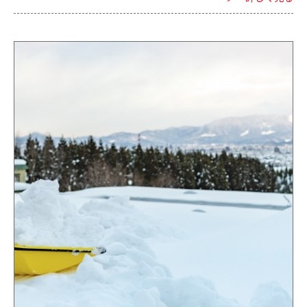
壁塗装を依頼する業者選びの基準 外壁塗装を依頼する業者を選
ぶときは3つの基準が重要です。 1．外壁塗装を専門にしている
業者か 業者に依頼するなら、外壁塗装を専門にしている業者が
おすすめです。 外壁塗装は単純作業に見えて、キレイに仕上げる
ためには技術力と経験が必要な作業になっています。 経験不足や
技術不足の業者に依頼すると、外壁塗装がキレイに仕上がりませ
ん。 また、色落ちが早くなり、外壁や建物自体の劣化やトラブル
にも繋がります。 外壁塗装を専門にしている業者は技術力が高く
経験豊富なことが多いため、まずは「専門にしているか」を確認
して業者選びをしてください。 2．地域の外壁塗装事情に通じて
いるか 地域によって天候や建物事情が異なります。 外壁塗装は
建物を天候や紫外線から守るものでもあります。 その地域に合っ
た塗料を使うなど、天候や建物事情に合わせることが重要です。
地域の事情に通じており、塗料選びなどを積極的に手伝ってくれ
る業者がおすすめです。 3．外壁塗装のサービス内容や料金は明
瞭か 外壁塗装を依頼する際はサービス内容や料金が明瞭である
ことが重要です。 料金やサービスが分かりにくいと、「必要な施
工をしていなかった（料金に含まれていなかった）」「追加料金
がかかってしまった」などの後悔やトラブルに繋がる可能性があ
るからです。 見積もりやサービス内容の分かりやすさ、料金の明
瞭さなどは依頼する業者を選ぶ上での重要なポイントになりま
す。 ■外壁塗装を依頼する業者を選ぶときの注意点 外壁塗装を
依頼する業者を選ぶときは、まずは実際に相談してみることをお