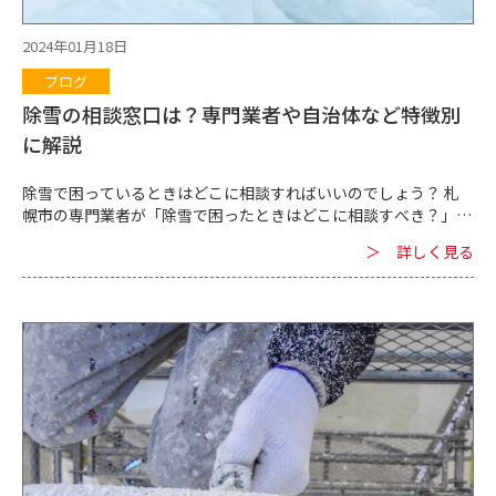
すすめします。 実際に相談してみて話の分かりやすさや対応など
をチェックすることもポイントです。 対応がしっかりしていると
2024年01月18日
感じられる業者や、説明が分かりやすい業者は、外壁塗装を安心
ブログ
して任せられると言えます。 外壁塗装を依頼する業者を選ぶ際
は、見積もりの料金の安さだけで即座に業者を決めないこともポ
除雪の相談窓口は？専門業者や自治体など特徴別
イントです。 見積もりを見るときは料金の内訳まで確認してくだ
に解説
さい。 A業者とB業者の見積もりを比較すると、B業者の方が安
かった。 しかし、内訳を確認してみると、B業者に...
除雪で困っているときはどこに相談すればいいのでしょう？ 札
幌市の専門業者が「除雪で困ったときはどこに相談すべき？」と
いう疑問に回答します。 ■専門業者など除雪の相談窓口 札幌市
＞ 詳しく見る
をはじめとして北海道の各自治体は積雪も多いため、除雪で困る
ことが少なくありません。 ただ、除雪で困ったときは、一体ど
こに相談したらいいのでしょうか。 除雪に関しては次のような
窓口に相談可能です。 相談窓口①札幌市など自治体 札幌市は自
治体の除雪に関する相談窓口があります。 冬は除雪が必要になる
日も多いため、自治体では常時、地域に密着した効率的な除雪を
行っています。 除雪で困ったときは自治体の窓口に相談すること
も可能です。 ただ、注意したいのは、自治体の除雪は特定の家・
会社のためにだけ行っているわけではないということです。 「自
社の駐車場を重点的に除雪して欲しい」など、自社や自分のため
に使うことは基本的にできません。 私的な除雪を依頼できる窓