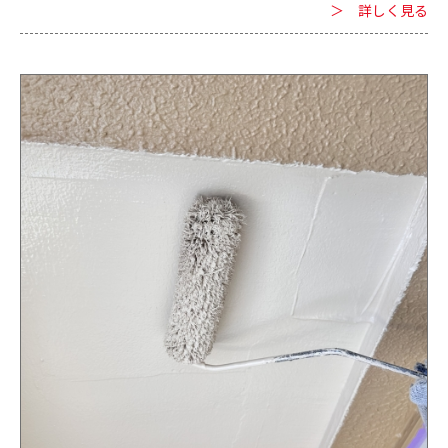
＞ 詳しく見る
しますので、外壁塗装を検討する際の手引きにしてください。 ■
外壁塗装の種類や相場について 外壁塗装に使う塗料にも種類が
あり、種類によって耐用年数や費用が変わってきます。 基本的に
表の下に記載している塗料ほど費用の相場は高くなっています。
■外壁塗装の相場を坪数ごとにご紹介 札幌で外壁塗装する際の
費用の相場は坪数によっても変わってきます。 坪数ごとの相場は
次の通りです。 20坪 / 40万円～90万円 30坪 / 60万円～100万円
40坪 / 80万円～130万円 50坪 / 100万円～160万円 60坪 / 120万
円～200万円 札幌の家や店舗、事務所、会社などの外壁塗装をす
る場合は坪数によって費用の相場が変わってきます。 ただ、坪数
による費用の相場は外壁塗装に使う塗料によっても変わってくる
ため、ご紹介した相場より高額になってしまうこともあります。
札幌の建物を外壁塗装する際は専門業者に塗料の選び方について
相談し、さらに見積もりを取ると安心です。 ■最後に 札幌で外
壁塗装を検討しているなら、専門業者である当社にお任せくださ
い。 外壁塗装の相談の際はよく「費用が不安」という声を耳に
します。 当社のスタッフが外壁塗装の費用や塗料、実際に施工の
ことなどを分かりやすく説明しますので、不安ならまずは問い合
わせていただければと思います。 外壁塗装に対する要望などもお
気軽にお話しください。 柔軟に対応いたします。 札幌の家や店
舗、事務所、会社などの外壁塗装なら、専門業者である七色へご
相談ください。