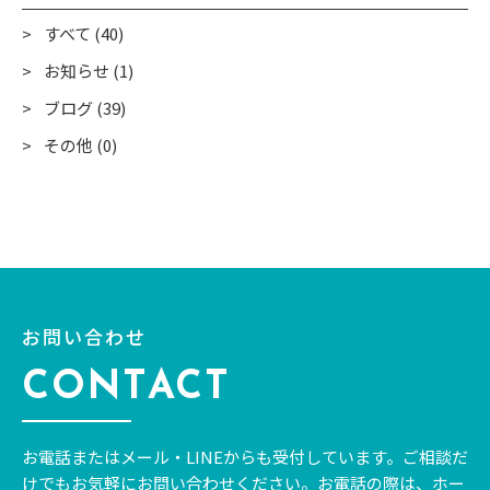
ます。 使う外壁塗装の塗料によっても費用は異なりますし、家の
形状が特殊な場合や下地処理などで追加工事が必要になる場合も
すべて (40)
費用は変わってきます。 札幌の外壁塗装の専門業者によっても費
用は変わってくるため、注意が必要です。 外壁塗装の依頼を検討
お知らせ (1)
している業者に費用の算出方法を確認してみると良いでしょう。
ブログ (39)
■札幌市の区別の外壁塗装相場 札幌市全体の外壁塗装の費用相
場は100万円～170万円ほどになっています。 ただ、同じ札幌市
その他 (0)
でも地域によって費用相場が違っているため注意してください。
たとえば、札幌市清田区の外壁塗装相場は100万円～170万円ほ
どが相場です。 札幌市南区や豊平区、西区、厚別区、北区、東区
などは100万円から170万円ほどが費用相場になっています。 札
幌市手稲区の外壁塗装の費用相場は100万円～170万円ほどで
す。 このあたりの区の費用相場は、ほぼ札幌市全体の費用相場に
近いと言えるでしょう。 札幌市の中でも白石区や中央区はやや外
壁塗装の費用相場が高くなっています。 札幌市白石区の外壁塗装
の費用相場は110万円～180万円ほどです。 札幌市全体の費用相
お問い合わせ
場よりやや高額になります。 札幌市中央区も札幌市全体の費用相
場よりやや高額になっており、外壁塗装の費用相場は120万円～
CONTACT
200万円になっています。 費用相場については「外壁塗装に必ず
このくらいの金額がかかる」「外壁塗装が必ずこの費用範囲にな
る」というわけではあ...
お電話またはメール・LINEからも受付しています。
ご相談だ
けでもお気軽にお問い合わせください。
お電話の際は、ホー