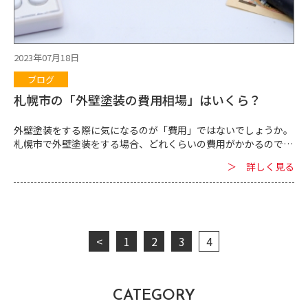
に発展することがあります。 札幌市厚別区では「雪の捨て場所で
近所と揉めてしまう」というトラブルがあります。 雪がたくさん
積もるとどこのご家庭・職場でも除雪をすることでしょう。 しか
し、雪が多いため、そしてスペース不足のため、除雪しても雪を
2023年07月18日
捨てる場所がないのです。 そのため、隣の敷地に雪を捨ててしま
ブログ
うことや、雪がはみ出してしまうことがあります。 結果、除雪が
きっかけになって隣人トラブルに発展することがあるのです。 雪
札幌市の「外壁塗装の費用相場」はいくら？
を捨てる場所がないからといって除雪をしないと生活や仕事に差
し支えてしまいます。 雪を捨てる場所を近くに確保できないばか
外壁塗装をする際に気になるのが「費用」ではないでしょうか。
りに、遠...
札幌市で外壁塗装をする場合、どれくらいの費用がかかるのでし
ょう。 札幌市の専門業者が外壁塗装の費用相場について解説しま
＞ 詳しく見る
す。 ■札幌市で行なわれている外壁塗装の算出方法 札幌市で行
われている外壁塗装の費用は坪単価だけで算出されるわけではあ
りません。 外壁塗装の費用は次のような要素から総合的に算出
されます。 ・外壁塗装する家の大きさ、広さ ・外壁塗装する家
の形状 ・外壁塗装に使う塗料 ・追加工事の要否 など
札幌の家の外壁塗装する範囲が広いとそれだけ費用は高くなる傾
<
1
2
3
4
向にあります。 ただ、外壁塗装の範囲だけで費用が決まるわけで
はなく、使う塗料や家の形状、追加工事によっても費用にかなり
差が出るのが基本です。 札幌の当社ではシリコン系の塗料やラジ
カル系の塗料、無機塗料などさまざまなタイプの塗料を使ってい
CATEGORY