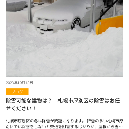
も業者からの見積もりの取得をおすすめします。 それと言うの
も、札幌市の外壁塗装も費用がケースバイケースだからなので
す。 外壁塗装の坪数や使う塗料、業者などによって費用が変わっ
てきます。 ■塗装業者の選び方 屋根・外壁の塗装では坪数や塗
料によっても費用相場は変わってきますが、業者も費用が変わる
ポイントになります。 たとえばA会社とB業者から外壁・屋根塗
装の見積もりを取得した場合、それぞれの業者が施工時に使う人
数などによって費用は変わってくるため、まったく同じ見積もり
になることはありません。 業者によって塗装費用が変わってく
るからこそ、外壁・屋根塗装では業者選びが重要になるのです。
塗装業者を選ぶときのポイントは4つあります。 ・見積もりを比
較する ・見積もりの内容にも踏み込む ・相談してみて信頼でき
る業者である ・札幌という地域に詳しい業者である 塗装業者選
びの際は見積もりの比較を行う方も多いのではないでしょうか。
見積もりはただ比較するだけでなく、見積もりの金額内容に対し
2023年10月18日
て説明を求めてください。 不要な費用などが含まれている可能
ブログ
性もあるからです。 悪徳業者を見抜くことにも繋がりますので、
合計額以外にも途中の費用など別途チェックし、しっかり説明し
除雪可能な建物は？｜札幌市厚別区の除雪はお任
てもらって業者選びの参考にしてください。 札幌という地域に
せください！
詳しい専門業者であることも重要です。 東京都でよく利用されて
いる塗料が札幌市の気候に合っているとは限りません...
札幌市厚別区の冬は除雪が問題になります。 降雪の多い札幌市厚
別区では除雪をしないと交通を阻害するばかりか、屋根から雪が