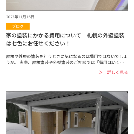
2023年11月16日
ブログ
家の塗装にかかる費用について｜札幌の外壁塗装
は七色にお任せください！
屋根や外壁の塗装を行うときに気になるのは費用ではないでしょ
うか。 実際、屋根塗装や外壁塗装のご相談では「費用はいくら
かかりますか？」というご質問が頻出します。 札幌の専門業者が
＞ 詳しく見る
屋根・外壁塗装の費用について解説します。 ■屋根や外壁の塗装
にかかる費用 札幌市にある家などの建物に屋根塗装・外壁塗装
する際の費用相場について分けて説明します。 ・札幌市の屋根塗
装の費用相場 屋根塗装の費用相場は40万円～になっています。
ただ、屋根塗装は塗装する坪数や使う塗料、業者によっても変わ
ってくるのが基本です。 坪数が多い場合やグレードの高い塗料を
使うとそれだけ費用が高額になりますので、費用はケースバイケ
ースだと思った方が良いでしょう。 屋根塗装の際は業者から見積
もりを取ることをおすすめします。 ・札幌市の外壁塗装の費用相
場 札幌市の外壁塗装の費用相場は90万円～です。 外壁塗装の際