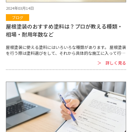
2024年03月14日
ブログ
屋根塗装のおすすめ塗料は？プロが教える種類・
相場・耐用年数など
屋根塗装に使える塗料にはいろいろな種類があります。 屋根塗装
を行う際は塗料選びをして、それから具体的な施工に入って行き
ます。 ただ、「塗料を選んで欲しい」と言われても、普段あまり
＞ 詳しく見る
塗装・塗料に接する機会のない方は「種類がよく分からない」
「どれがおすすめか教えて欲しい」と思うことでしょう。 今回の
記事では屋根塗装のプロ業者が屋根塗装のおすすめ塗料について
説明します。 塗料選びに悩んでいる方の一助になればと思います
ので、ぜひ参考にしてください。 ■屋根塗装での塗料選びの重要
性 屋根塗装では塗料選びが成功の鍵を握っています。 業者の技
術力や経験なども重要ですが、塗料によっては技術力が高くても
「失敗した」と感じてしまうこともあるため、注意が必要です。
屋根塗装に使う塗料は、屋根そのものを守る服のような存在で
す。 服が劣化すると屋根そのものが紫外線や天候、汚れによるダ
メージを受けてしまいます。 屋根は建物の重要な一部ですから、
屋根へのダメージは建物へのダメージ、建物そのものの劣化だと