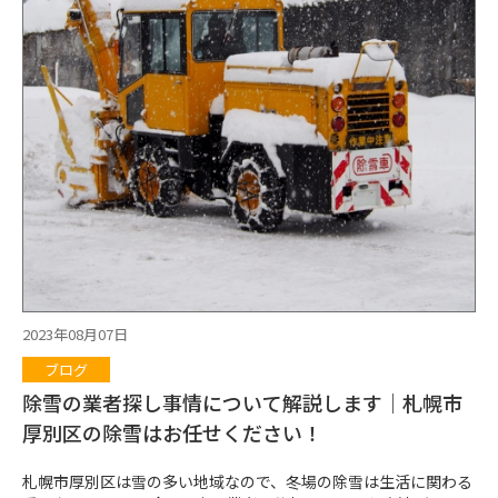
ている専門業者によって除雪サービスの内容も異なります。 利用
する機器や機器の数、除雪の回数など、専門業者に確認しておく
ことをおすすめします。 また、除雪する時間についても確認が必
要です。法人様などの場合、対応時間に除雪があると業務に影響
が出てしまうケースもあることでしょう。 サービス内容について
細かなポイント、具体的なポイントについて確認しておくことが
重要です。 ・要望に対応してくれるか 除雪に関してはスポット
対応やシーズン対応など、お客様によって要望が異なります。 柔
軟な専門業者でないと、お客様ごとの除雪の要望に対応すること
は難しいと言えます。 要望の内容に合わせて柔軟に提案・対応し
てくれるか確認しておくことがポイントです。 ■当社の特徴 札
幌市厚別区の当社が行っている除雪サービスには次のような特徴
があります。 ・法人向けの除雪サービスを得意としている ・除
雪慣れをしておりノウハウもあるので作業が迅速に進む ・除雪
の頻度などご要望に適した柔軟な提案を行う 札幌市厚別区の当
2023年08月07日
社は法人向けの除雪サービスが得意です。 会社や運用不動産、店
ブログ
舗、事務所、施設などの除雪を得意としています。法人向けサー
ビスをお探しの企業様や事業主様はお気軽に相談していただけれ
除雪の業者探し事情について解説します｜札幌市
ばと思います。 当社は多くの除雪を手がけていますので、除雪慣
厚別区の除雪はお任せください！
れをしており、十分な機器とノウハウを持っているのが特徴で
す。 計画的に除雪にあたりますので「対応できない」というこ
札幌市厚別区は雪の多い地域なので、冬場の除雪は生活に関わる
と...