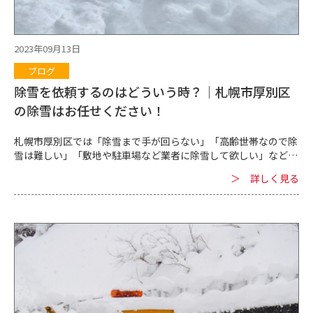
ッフが建物のことや除雪へのニーズを伺い、余裕を持って除雪に
ついて提案させていただきます。 ■日常から行える対策 法人様
の場合、自社で除雪しようとしても限界があります。 結果、最寄
りの除雪専門業者に建物周りや敷地など、社員やお客様、取引先
2023年09月13日
の車が出入りする範囲を中心に除雪を依頼することが多いと言え
ブログ
ます。 ただ、すでにお話ししたように、雪の季節直前あるいは雪
の季節になってしまうと、除雪専門業者には相談や問い合わせが
除雪を依頼するのはどういう時？｜札幌市厚別区
多くなってしまうのです。 早めに除雪専門業者を見つけ、コンタ
の除雪はお任せください！
クトを取っておくことが、法人様が日常から行える対策になりま
す。 早めにコンタクトを取っておけば、除雪が必要な...
札幌市厚別区では「除雪まで手が回らない」「高齢世帯なので除
雪は難しい」「敷地や駐車場など業者に除雪して欲しい」などの
事情から当社へ除雪のご相談をいただくケースが少なくありませ
＞ 詳しく見る
ん。 「除雪をする時間がない」「機器がなく除雪が難しい」
「雪を捨てるスペースがなく除雪できない」などのご相談ケース
もあります。 専門業者に除雪を依頼するときは注意していただき
たいポイントや、当社の除雪サービスの特徴などを専門業者が解
説します。 ■除雪依頼の注意点 札幌市厚別区で専門業者に依頼
する際は後からトラブルにならないよう、次のポイントに注意が
必要です。 ・除雪費用 札幌市厚別区に対応している除雪業者は
それぞれ費用が異なります。 中には相場より高額な費用を請求す
る業者や、除雪後に追加費用を請求する業者などもあるため、注
意してください。 ・除雪サービスの内容 札幌市厚別区に対応し