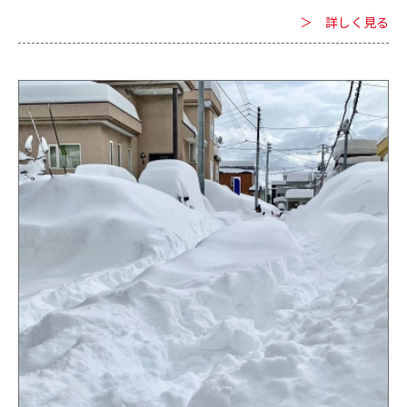
滑り落ちて怪我や事故の原因になることもあります。 また、独自
＞ 詳しく見る
に行う除雪では、除雪スペースや除雪のやり方などで近隣と揉め
てしまうことや、上手く除雪できないといったお悩みが付きもの
です。 札幌市厚別区の除雪はぜひプロに任せてください。 札幌
市厚別区の専門業者が除雪の対応範囲や、日常から行える雪対策
について解説します。 ■除雪可能な建物 札幌市厚別区の当社は
主に法人様の建物を中心に除雪対応を行っています。 ・建物 ・
駐車場 ・店舗 ・事務所 他 当社は幅広い除雪に対応していま
すので、「敷地が広い」「お客様が来る前に除雪作業をして欲し
い」「店舗の他に法人名義で収益物件を所有している。そちらの
除雪もして欲しい」など、さまざまなニーズに対応して除雪作業
を行っています。 当社が除雪作業を行う際は、まずは除雪対応の
範囲やニーズを伺います。 ニーズや除雪の対応範囲に合わせて当
社が除雪プランを提案し、雪の季節になったら実際に除雪を行う
という流れです。 法人様からの除雪のご依頼は、法人様の業種や
建物、敷地、ニーズがさまざまなので「すべて同じように除雪す
る」とは行きません。 その法人様が望むことや、敷地や建物に
合わせた個別の除雪計画が必要になります。 いざ雪の季節になっ
てしまうと、問い合わせや相談が殺到するのが現状です。 札幌市
厚別区の除雪対応をしている業者には限りがあるからです。 雪の
季節になったら建物周り・敷地をスムーズに除雪するためにも、
雪の季節になる前に、早めのご相談をおすすめします。 当社スタ