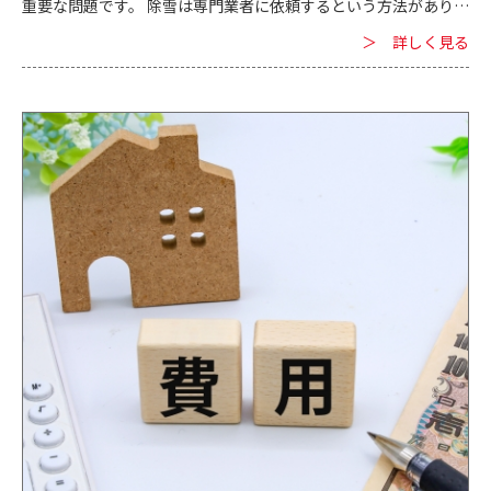
重要な問題です。 除雪は専門業者に依頼するという方法がありま
す。 札幌市厚別区の除雪費用の相場や、除雪のよくあるトラブル
＞ 詳しく見る
についてご紹介します。 ■除雪の費用の相場 北海道・札幌市厚
別区の除雪費用の相場は4tダンプ1台で7,000円～10,000円ほど
になっています。 札幌市厚別区の除雪業者によって料金設定が違
っています。 除雪業者の中には費用相場とは異なる料金設定もし
ている業者もありますので、依頼の際は業者ごとに確認が必要で
す。 北海道・札幌市厚別区の除雪費用の相場はダンプの大きさや
台数、除雪範囲などによっても変わってきます。 「自宅の除雪を
依頼する場合はどのくらい費用がかかるか」「管理しているアパ
ートの除雪費用はいくらになるか」を知りたい場合は、見積もり
の依頼をおすすめします。 除雪費用の相場はあくまで参考情報だ
と考えた方が良いでしょう。 参考までに当社の除雪費用をご紹介
します。 ・スポット除雪（4tダンプ1台）税込7,700円～ ・スポ
ット除雪（11t大型ダンプ1台）税込16,500円～ ・法人様、店舗
様向け除雪（12月～3月末）11万円～ ダンプの数が複数台になる
と費用も変わってきます。 除雪をご希望の場合はお見積りします
ので、お気軽にお問い合わせください。 ■除雪で起こりがちなト
ラブルについて 札幌市厚別区の業者による除雪には次のような
事情があります。 ・降雪量が増えたことにより雪捨て場に困って
いる ・個人宅では雪捨て場を確保できないことも多い ・昼の仕
事や生活、交通のためにも夜間に除雪しなければならない 札幌
市厚別区の除雪では上記のような事情があるため、よくトラブル