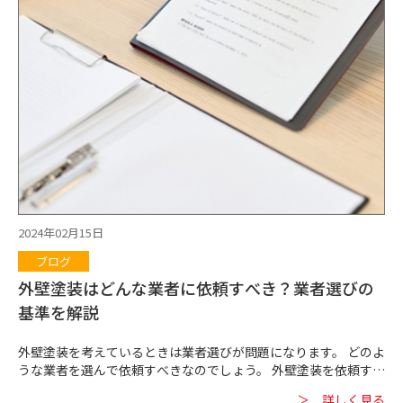
考えていいでしょう。 屋根・建物を守るためにも服の役割をする
塗料は重要な存在なのです。 また、服が劣化すると屋根・建物が
傷むことから、定期的に服を新しくすること（屋根の再塗装）も
重要になります。 服は素材によって耐久性や特徴が変わってきま
す。 屋根塗装の塗料も同じで、塗料によって耐用年数などが変わ
ってくるのが特徴です。 ■屋根塗装のおすすめ塗料 一般的によ
く使われる屋根塗装のおすすめ塗料は次の通りです。 ■最後に
近年の屋根塗装では塗料の価格ももちろん重視しますが、塗料の
機能性や耐用年数を重視するケースも多いと言えます。 安い塗料
は安く施工できる反面、再塗装までの期間が短くなるため、総合
的に見ると「お金がかかってしまう」というケースも少なくあり
ません。 その点、価格の相場と機能性のバランスが取れている
屋根塗装の塗料であればメンテナンス・再塗装の頻度も少なくな
2024年02月15日
り、家を天候や紫外線からしっかり守れるというメリットがあり
ブログ
ます。 価格の相場と機能性のバランスが取れた塗料がおすすめで
す。 屋根塗装の施工・塗料選びで悩んだら、経験豊富な当社・七
外壁塗装はどんな業者に依頼すべき？業者選びの
色へぜひご相談ください。
基準を解説
外壁塗装を考えているときは業者選びが問題になります。 どのよ
うな業者を選んで依頼すべきなのでしょう。 外壁塗装を依頼する
業者選びや、業者を選ぶときの注意点について解説します。 ■外
＞ 詳しく見る